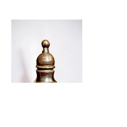
Boite
Laiton patine noir Dinanderie 26x11,5